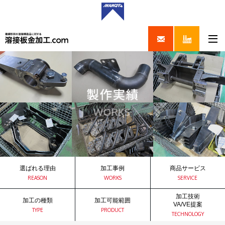
選ばれる理由
加工事例
商品サービス
REASON
WORKS
SERVICE
加工技術
加工の種類
加工可能範囲
VA/VE提案
TYPE
PRODUCT
TECHNOLOGY