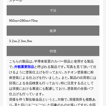
寸法
950㎜×280㎜×70㎜
板厚
3.2㎜,2.3㎜,9㎜
特徴
こちらの製品は、半導体装置のカバー部品と使用する製品
で、
外観重要部品
と呼ばれる製品です。写真を見て頂いて分
けるように塗装仕上げを行っており、カチオン塗装後に粉
体塗装による仕上げを行いました。また、製品の出荷前には
目視による全品検査も行っており、特に注意する点として
は溶接における裏波にも配慮しており、塗装前の全面バフ
仕上げも行っています。
溶接を伴う製缶板金品というと、大物で、溶接箇所も複数あ
り、見た目にはごつごつした印象のものが多いですが、今回