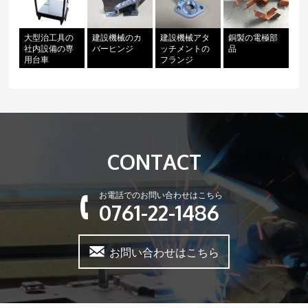
大型治工具の
建設機械のカ
建設機械アタ
銅製の電極部
社内設備の専
バーヒンジ
ッチメントの
品
用台車
フランジ
CONTACT
お電話でのお問い合わせはこちら
0761-22-1486
お問い合わせはこちら