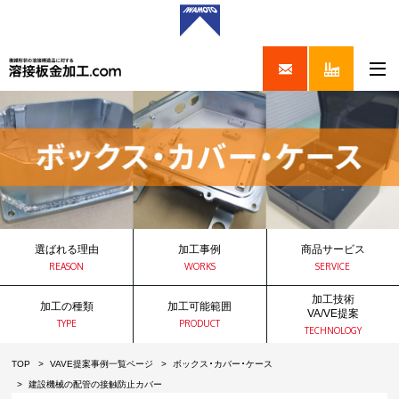
選ばれる理由
加工事例
商品サービス
REASON
WORKS
SERVICE
加工技術
加工の種類
加工可能範囲
VA/VE提案
TYPE
PRODUCT
TECHNOLOGY
TOP
VAVE提案事例一覧ページ
ボックス・カバー・ケース
建設機械の配管の接触防止カバー