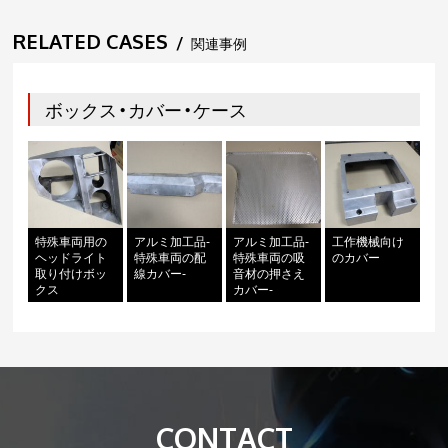
RELATED CASES
/
関連事例
ボックス・カバー・ケース
特殊車両用の
アルミ加工品-
アルミ加工品-
工作機械向け
ヘッドライト
特殊車両の配
特殊車両の吸
のカバー
取り付けボッ
線カバー-
音材の押さえ
クス
カバー-
CONTACT