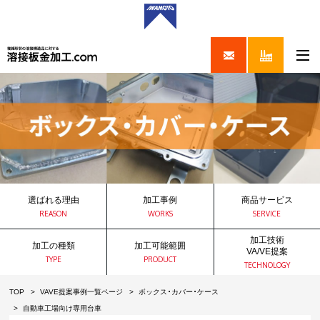
選ばれる理由
加工事例
商品サービス
REASON
WORKS
SERVICE
加工技術
加工の種類
加工可能範囲
VA/VE提案
TYPE
PRODUCT
TECHNOLOGY
TOP
VAVE提案事例一覧ページ
ボックス・カバー・ケース
自動車工場向け専用台車