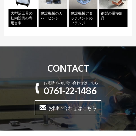
大型治工具の
建設機械のカ
建設機械アタ
銅製の電極部
社内設備の専
バーヒンジ
ッチメントの
品
用台車
フランジ
CONTACT
お電話でのお問い合わせはこちら
0761-22-1486
お問い合わせはこちら