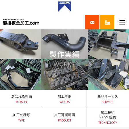
選ばれる理由
加工事例
商品サービス
REASON
WORKS
SERVICE
加工技術
加工の種類
加工可能範囲
VA/VE提案
TYPE
PRODUCT
TECHNOLOGY