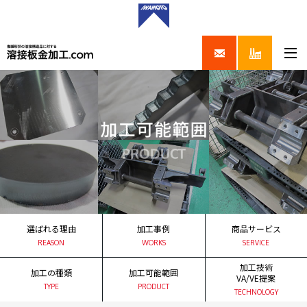
選ばれる理由
加工事例
商品サービス
REASON
WORKS
SERVICE
加工技術
加工の種類
加工可能範囲
VA/VE提案
TYPE
PRODUCT
TECHNOLOGY