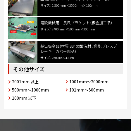
サイズ：2,500mm×2500mm×160mm
建設機械用 長尺ブラケット（板金加工品）
サイズ：2400mm×500mm×300mm
製缶板金品（材質:SS400酸洗材、業界:プレスブ
レーキ カバー部品）
サイズ：2500㎜×400㎜
その他サイズ
2001mm 以上
1001mm～2000mm
500mm～1000mm
101mm～500mm
100mm 以下