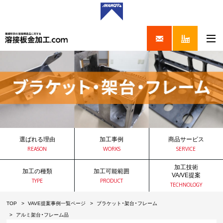
選ばれる理由
加工事例
商品サービス
REASON
WORKS
SERVICE
加工技術
加工の種類
加工可能範囲
VA/VE提案
TYPE
PRODUCT
TECHNOLOGY
TOP
VAVE提案事例一覧ページ
ブラケット・架台・フレーム
アルミ架台・フレーム品