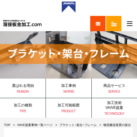
選ばれる理由
加工事例
商品サービス
REASON
WORKS
SERVICE
加工技術
加工の種類
加工可能範囲
VA/VE提案
TYPE
PRODUCT
TECHNOLOGY
TOP
VAVE提案事例一覧ページ
ブラケット・架台・フレーム
物流搬送装置の架台