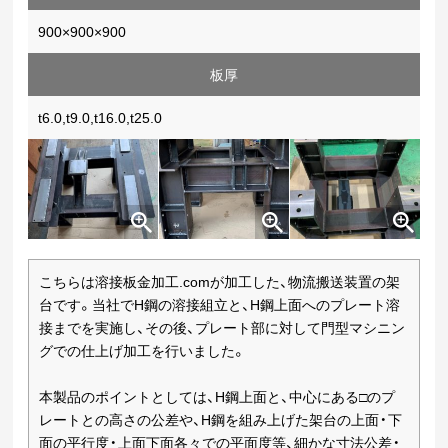
900×900×900
板厚
t6.0,t9.0,t16.0,t25.0
こちらは溶接板金加工.comが加工した、物流搬送装置の架
台です。当社でH鋼の溶接組立と、H鋼上面へのプレート溶
接までを実施し、その後、プレート部に対して門型マシニン
グでの仕上げ加工を行いました。
本製品のポイントとしては、H鋼上面と、中心にある□のプ
レートとの高さの公差や、H鋼を組み上げた架台の上面・下
面の平行度・上面下面各々での平面度等、細かな寸法公差・