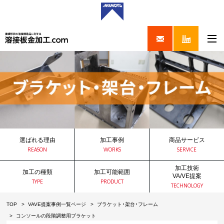
選ばれる理由
加工事例
商品サービス
REASON
WORKS
SERVICE
加工技術
加工の種類
加工可能範囲
VA/VE提案
TYPE
PRODUCT
TECHNOLOGY
TOP
VAVE提案事例一覧ページ
ブラケット・架台・フレーム
コンソールの段階調整用ブラケット