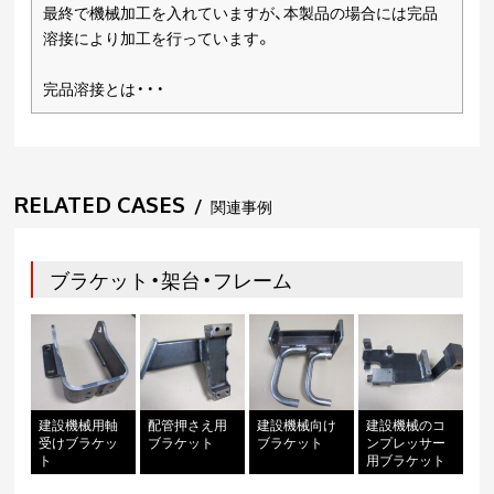
最終で機械加工を入れていますが、本製品の場合には完品
溶接により加工を行っています。
完品溶接とは・・・
RELATED CASES
/
関連事例
ブラケット・架台・フレーム
建設機械用軸
配管押さえ用
建設機械向け
建設機械のコ
受けブラケッ
ブラケット
ブラケット
ンプレッサー
ト
用ブラケット