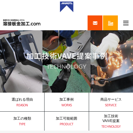
選ばれる理由
加工事例
商品サービス
REASON
WORKS
SERVICE
加工技術
加工の種類
加工可能範囲
VA/VE提案
TYPE
PRODUCT
TECHNOLOGY