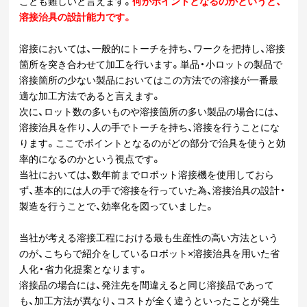
ことも難しいと言えます。
何がポイントとなるのかというと、
溶接治具の設計能力です。
溶接においては、一般的にトーチを持ち、ワークを把持し、溶接
箇所を突き合わせて加工を行います。単品・小ロットの製品で
溶接箇所の少ない製品においてはこの方法での溶接が一番最
適な加工方法であると言えます。
次に、ロット数の多いものや溶接箇所の多い製品の場合には、
溶接治具を作り、人の手でトーチを持ち、溶接を行うことにな
ります。ここでポイントとなるのがどの部分で治具を使うと効
率的になるのかという視点です。
当社においては、数年前までロボット溶接機を使用しておら
ず、基本的には人の手で溶接を行っていた為、溶接治具の設計・
製造を行うことで、効率化を図っていました。
当社が考える溶接工程における最も生産性の高い方法という
のが、こちらで紹介をしているロボット×溶接治具を用いた省
人化・省力化提案となります。
溶接品の場合には、発注先を間違えると同じ溶接品であって
も、加工方法が異なり、コストが全く違うといったことが発生