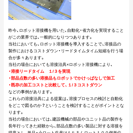
昨今、ロボット溶接機を用いた、自動化・省力化を実現すること
がこの業界では、一般的になりつつあります。
当社においても、ロボット溶接機を導入することで、溶接品の
製作におけるコストダウン・リードタイムタイム短縮を行う場
合が多々あります。
当社の場合においても溶接治具×ロボット溶接機により、
・溶接リードタイム １/３を実現
・部品点数の多い溶接品もロボットでかけっぱなしで加工
・既存の加工コストと比較して、１/３コストダウン
などの事例があります。
これらの溶接治具による提案は、溶接プロセスの検討と自動化
をどこで図るのか？ということを検討することがポイントとな
ります。
当社の場合においては、建設機械の部品やユニット品の製作を
長年行ってきた経験から、部品点数の多い製品に対する溶接を
得意とし、単品・小ロット生産はもちろんロット１００個単位