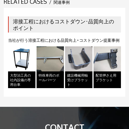
RELATED CASES
/
関連事例
溶接工程におけるコストダウン･品質向上の
ポイント
当社が行う溶接工程における品質向上・コストダウン提案事例
大型治工具の
特殊車両のポ
建設機械用軸
配管押さえ用
社内設備の専
ールパーツ
受けブラケッ
ブラケット
用台車
ト
CONTACT