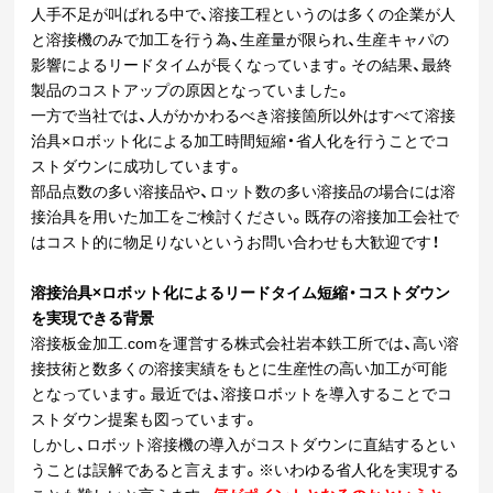
人手不足が叫ばれる中で、溶接工程というのは多くの企業が人
と溶接機のみで加工を行う為、生産量が限られ、生産キャパの
影響によるリードタイムが長くなっています。その結果、最終
製品のコストアップの原因となっていました。
一方で当社では、人がかかわるべき溶接箇所以外はすべて溶接
治具×ロボット化による加工時間短縮・省人化を行うことでコ
ストダウンに成功しています。
部品点数の多い溶接品や、ロット数の多い溶接品の場合には溶
接治具を用いた加工をご検討ください。既存の溶接加工会社で
はコスト的に物足りないというお問い合わせも大歓迎です！
溶接治具×ロボット化による
リードタイム短縮・コストダウン
を実現できる背景
溶接板金加工.comを運営する株式会社岩本鉄工所では、高い溶
接技術と数多くの溶接実績をもとに生産性の高い加工が可能
となっています。最近では、溶接ロボットを導入することでコ
ストダウン提案も図っています。
しかし、ロボット溶接機の導入がコストダウンに直結するとい
うことは誤解であると言えます。※いわゆる省人化を実現する